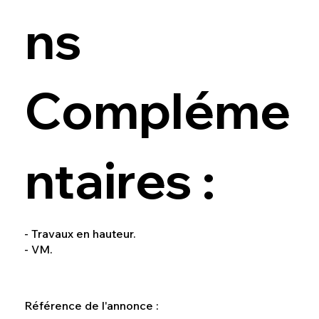
ns
Compléme
ntaires :
- Travaux en hauteur.
- VM.
Référence de l'annonce :