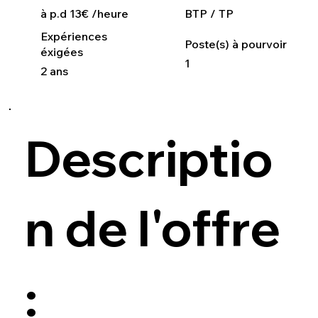
à p.d 13€ /heure
BTP / TP
Expériences
Poste(s) à pourvoir
éxigées
1
2 ans
Descriptio
n de l'offre
: