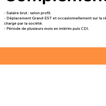
- Salaire brut : selon profil.
- Déplacement Grand-EST et occasionnellement sur la rég
charge par la société.
- Période de plusieurs mois en intérim puis CDI.
les
CGU
Politique de Confidentialité
Polit
ght © 2025 - Start&Jobs. Tous droits réservés.