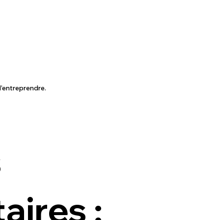
 d’entreprendre.
s
ires :