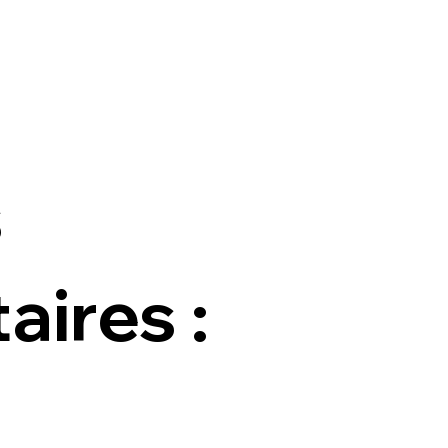
s
ires :