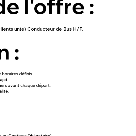
e l'offre :
lients un(e) Conducteur de Bus H/F.
 :
 horaires définis.
rajet.
uliers avant chaque départ.
lité.
e ou Continue Obligatoire).